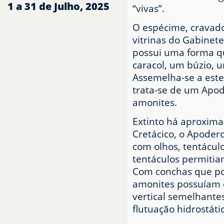
1 a 31 de Julho, 2025
“vivas”.
O espécime, cravado
vitrinas do Gabinet
possui uma forma qu
caracol, um búzio,
Assemelha-se a este
trata-se de um Apod
amonites.
Extinto há aproxima
Cretácico, o Apode
com olhos, tentácul
tentáculos permitia
Com conchas que po
amonites possuíam c
vertical semelhante
flutuação hidrostáti