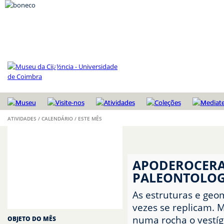
ATIVIDADES / CALENDÁRIO / ESTE MÊS
CALENDÁRIO
APODEROCERAS: OS SUBMARINOS
Este mês
A seguir
APODEROCERA
EXPOSIÇÕES TEMPORÁRIAS
PALEONTOLOG
ACONTECEU
As estruturas e geom
SUBSCREVER
vezes se replicam. 
numa rocha o vestíg
OBJETO DO MÊS