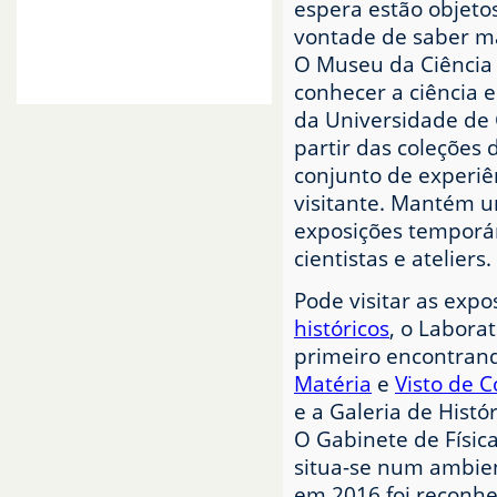
espera estão objetos
CAFETARIA
vontade de saber ma
OPINIÃO
O Museu da Ciência
PLANTA DO MUSEU
conhecer a ciência e
da Universidade de 
partir das coleções
conjunto de experiê
visitante. Mantém u
exposições temporár
cientistas e ateliers.
Pode visitar as exp
históricos
, o Laborat
primeiro encontran
Matéria
e
Visto de 
e a Galeria de Histór
O Gabinete de Físic
situa-se num ambient
em 2016 foi reconh